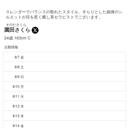
スレンダーでバランスの取れたスタイル、すらりとした細身のシ
ルエットが目を惹く癒し系セラピストでございます。
そのださくら
園田さくら
24歳
163cm
C
出勤情報
8/7 金
8/8 土
8/9 日
8/10 月
8/11 火
8/12 水
8/13 木
8/14 金