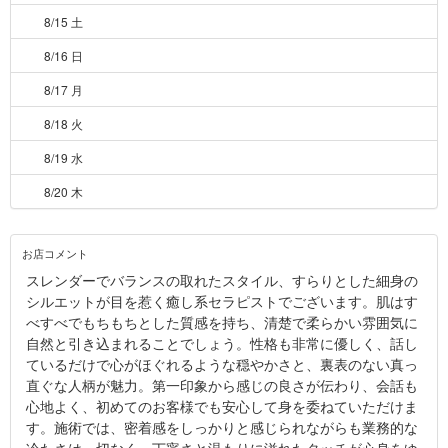
8/15 土
8/16 日
8/17 月
8/18 火
8/19 水
8/20 木
お店コメント
スレンダーでバランスの取れたスタイル、すらりとした細身の
シルエットが目を惹く癒し系セラピストでございます。肌はす
べすべでもちもちとした質感を持ち、清楚で柔らかい雰囲気に
自然と引き込まれることでしょう。性格も非常に優しく、話し
ているだけで心がほぐれるような穏やかさと、裏表のない真っ
直ぐな人柄が魅力。第一印象から感じの良さが伝わり、会話も
心地よく、初めてのお客様でも安心して身を委ねていただけま
す。施術では、密着感をしっかりと感じられながらも業務的な