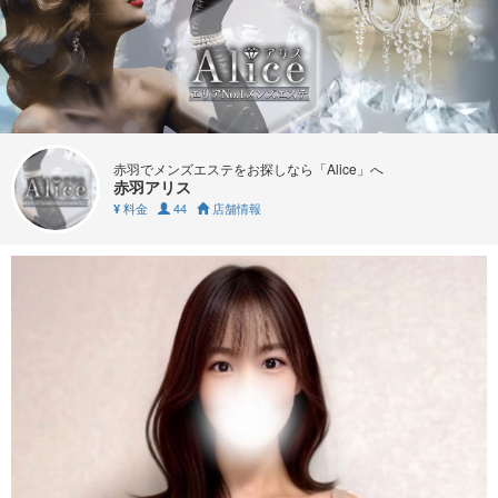
赤羽でメンズエステをお探しなら「Alice」へ
赤羽アリス
料金
44
店舗情報
¥