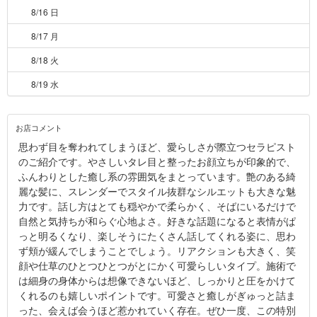
8/16 日
8/17 月
8/18 火
8/19 水
お店コメント
思わず目を奪われてしまうほど、愛らしさが際立つセラピスト
のご紹介です。やさしいタレ目と整ったお顔立ちが印象的で、
ふんわりとした癒し系の雰囲気をまとっています。艶のある綺
麗な髪に、スレンダーでスタイル抜群なシルエットも大きな魅
力です。話し方はとても穏やかで柔らかく、そばにいるだけで
自然と気持ちが和らぐ心地よさ。好きな話題になると表情がぱ
っと明るくなり、楽しそうにたくさん話してくれる姿に、思わ
ず頬が緩んでしまうことでしょう。リアクションも大きく、笑
顔や仕草のひとつひとつがとにかく可愛らしいタイプ。施術で
は細身の身体からは想像できないほど、しっかりと圧をかけて
くれるのも嬉しいポイントです。可愛さと癒しがぎゅっと詰ま
った、会えば会うほど惹かれていく存在。ぜひ一度、この特別