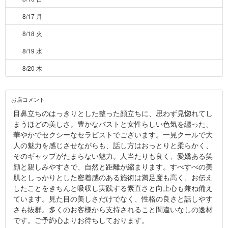
8/17 月
8/18 火
8/19 水
8/20 木
お店コメント
目鼻立ちのはっきりとした整った顔立ちに、思わず見惚れてし
まうほどの美しさ。豊かなバストと女性らしい色気を纏った、
華やかでセクシーなセラピストでございます。一見クールで大
人の魅力を感じさせながらも、話し方はおっとりと柔らかく、
そのギャップがたまらない魅力。人当たりも良く、愛嬌ある笑
顔と親しみやすさで、自然と距離が縮まります。すべすべの美
肌としっかりとした密着感のある施術は満足度も高く、お伝え
したことをきちんと吸収し実践する素直さと向上心も兼ね備え
ています。見た目の美しさだけでなく、性格の良さと話しやす
さも抜群。多くのお客様から支持されること間違いなしの逸材
です。ご予約心よりお待ちしております。