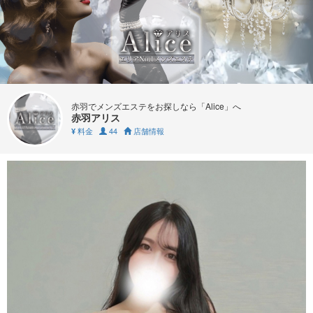
赤羽でメンズエステをお探しなら「Alice」へ
赤羽アリス
料金
44
店舗情報
¥