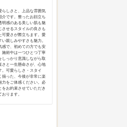
愛らしさと、上品な雰囲気
紹介です。整ったお顔立ち
透明感のある美しい肌も魅
じさせるスタイルの良さも
た可愛さが際立ちます。愛
すい親しみやすさも魅力。
気感で、初めての方でも安
。施術中は一つひとつ丁寧
をしっかり意識しながら取
直さと一生懸命さが、心地
す。可愛らしさ・スタイ
く揃った、今後が非常に楽
魅力をご体感ください。必
とをお約束させていただき
ております。