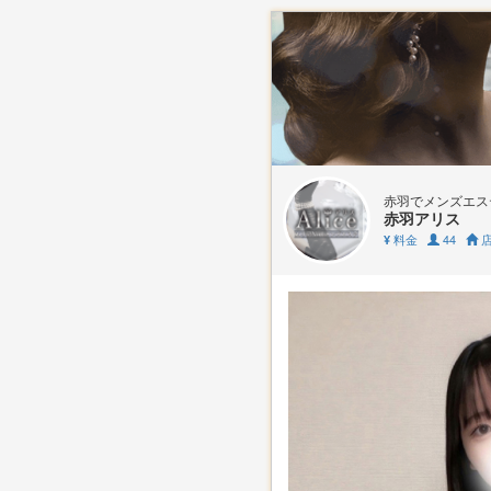
赤羽でメンズエステ
赤羽アリス
料金
44
店
¥