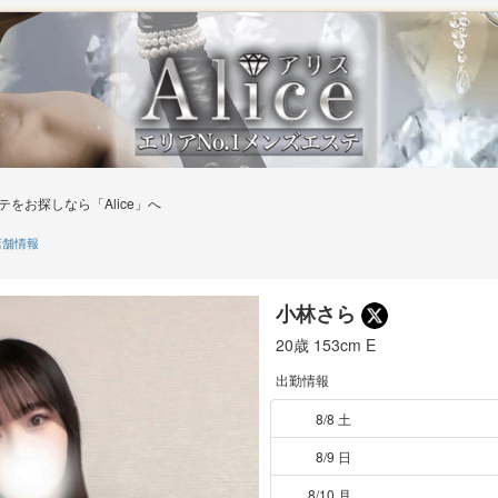
をお探しなら「Alice」へ
舗情報
小林さら
20歳
153cm
E
出勤情報
8/8 土
8/9 日
8/10 月