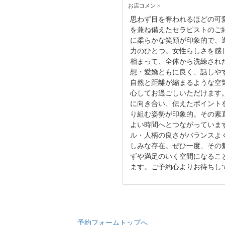
お店コメント
思わず目を奪われるほどの可
を兼ね備えたセラピストのご
に柔らかな笑顔が印象的で、
力のひとつ。女性らしさを感
相まって、全体から洗練され
想・愛嬌ともに良く、話しや
自然と距離が縮まるような空
心してお過ごしいただけます
に向き合い、伝えたポイント
り組む姿勢が印象的。その素
よい時間へとつながっていま
ル・人柄の良さがバランスよ
しみな存在。ぜひ一度、その
ずや満足のいく空間になるこ
ます。ご予約心よりお待ちし
予約フォームトップへ