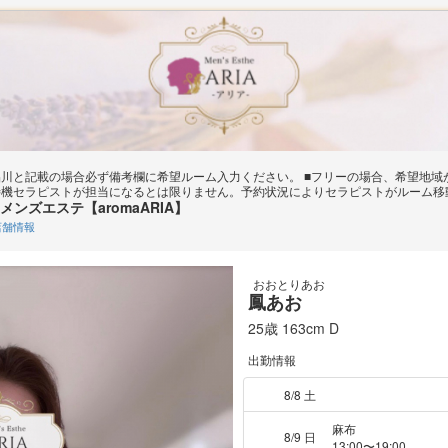
品川と記載の場合必ず備考欄に希望ルーム入力ください。 ■フリーの場合、希望地
待機セラピストが担当になるとは限りません。予約状況によりセラピストがルーム移
ンズエステ【aromaARIA】
舗情報
おおとりあお
鳳あお
25歳
163cm
D
出勤情報
8/8 土
麻布
8/9 日
13:00〜19:00