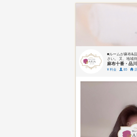
■ルームが麻布&
さい。 又、地域
麻布十番・品川メ
料金
85
店
¥