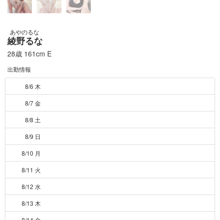
あやのるな
綾野るな
28歳
161cm
E
出勤情報
8/6 木
8/7 金
8/8 土
8/9 日
8/10 月
8/11 火
8/12 水
8/13 木
8/14 金