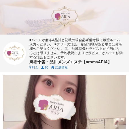
■ルームが麻布&品川と記載の場合必ず備考欄に希望ルーム
入力ください。 ■フリーの場合、希望地域がある場合は備考
欄へご記入ください。 又、地域待機セラピストが担当にな
るとは限りません。予約状況によりセラピストがルーム移動
する場合もございます。
麻布十番・品川メンズエステ【aromaARIA】
料金
85
店舗情報
¥