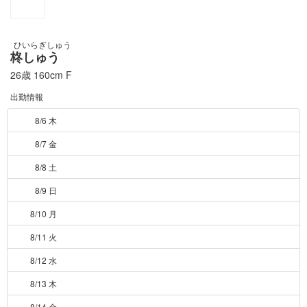
ひいらぎしゅう
柊しゅう
26歳
160cm
F
出勤情報
8/6 木
8/7 金
8/8 土
8/9 日
8/10 月
8/11 火
8/12 水
8/13 木
8/14 金