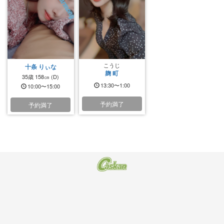
こうじ
十条 りぃな
麹 町
35歳
158㎝
(D)
13:30〜1:00
10:00〜15:00
予約満了
予約満了