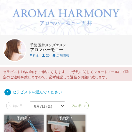
千葉 五井メンズエステ
アロマハーモニー
料金
25
店舗情報
¥
セラピスト1名の時はご指名になります。ご予約に関してショートメールにて確
定のご連絡を致しますので、必ず確認して返信をお願い致します。
セラピストを選んでください
1
前の日
次の日
予約満了
予約満了