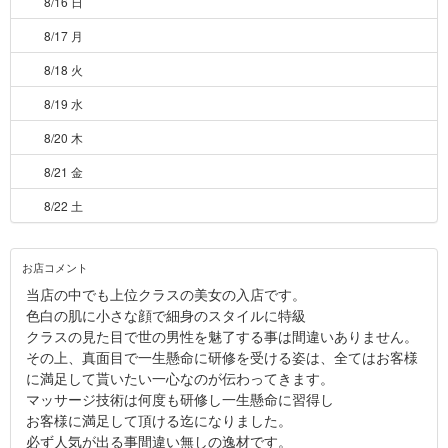
8/16 日
8/17 月
8/18 火
8/19 水
8/20 木
8/21 金
8/22 土
お店コメント
当店の中でも上位クラスの美女の入店です。
色白の肌に小さな顔で細身のスタイルに特級
クラスの見た目で世の男性を魅了する事は間違いありません。
その上、真面目で一生懸命に研修を受ける姿は、全てはお客様
に満足して貰いたい一心なのが伝わってきます。
マッサージ技術は何度も研修し一生懸命に習得し
お客様に満足して頂ける迄になりました。
必ず人気が出る事間違い無しの逸材です。