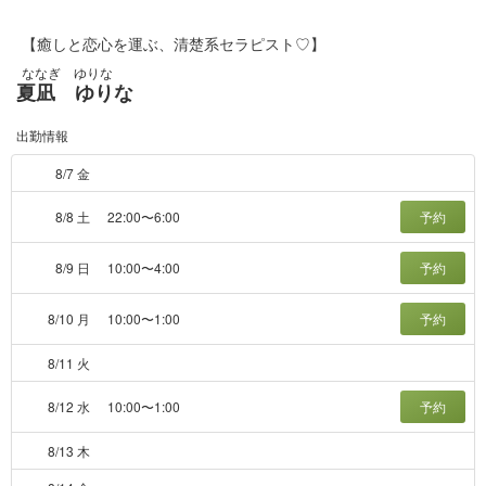
【癒しと恋心を運ぶ、清楚系セラピスト♡】
ななぎ ゆりな
夏凪 ゆりな
出勤情報
8/7 金
8/8 土
22:00〜6:00
予約
8/9 日
10:00〜4:00
予約
8/10 月
10:00〜1:00
予約
8/11 火
8/12 水
10:00〜1:00
予約
8/13 木