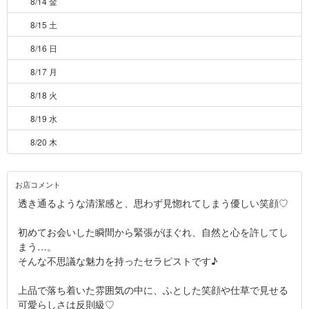
8/14 金
8/15 土
8/16 日
8/17 月
8/18 火
8/19 水
8/20 木
お店コメント
透き通るような清潔感と、思わず見惚れてしまう優しい笑顔♡
初めてお会いした瞬間から緊張がほぐれ、自然と心を許してし
まう…。
そんな不思議な魅力を持ったセラピストです♪
上品で落ち着いた雰囲気の中に、ふとした笑顔や仕草で見せる
可愛らしさは反則級♡