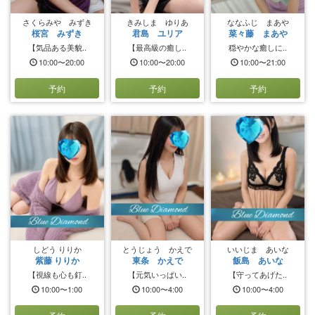
さくらみや みずき
きみしま ゆりあ
ななふじ まあや
桜宮 みずき
君島 ユリア
菜々藤 まあや
【気品ある美貌..
【最高級の癒し..
穏やかな癒しに..
10:00〜20:00
10:00〜20:00
10:00〜21:00
予約
予約
予約
しどう りりか
とうじょう かえで
いいじま あいな
紫藤 りりか
東条 かえで
飯島 あいな
【視線も心も釘..
【元気いっぱい..
【守ってあげた..
10:00〜1:00
10:00〜4:00
10:00〜4:00