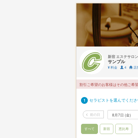
新宿 エステサロ
サンプル
料金
4
店
¥
割引ご希望のお客様はその他ご希
セラピストを選んでくださ
1
前の日
すべて
新宿
恵比寿