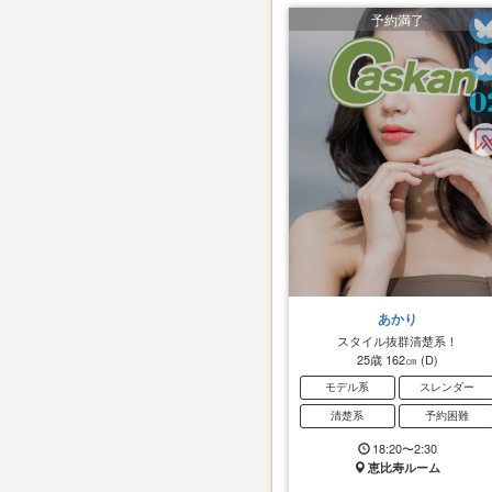
予約満了
あかり
スタイル抜群清楚系！
25歳
162㎝
(D)
モデル系
スレンダー
清楚系
予約困難
18:20〜2:30
恵比寿ルーム