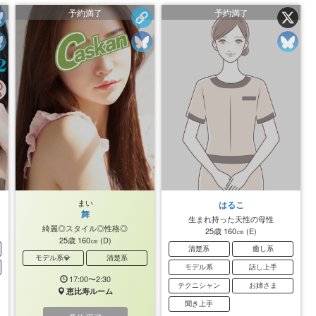
予約満了
予約満了
まい
はるこ
舞
生まれ持った天性の母性
綺麗◎スタイル◎性格◎
25歳
160㎝
(E)
25歳
160㎝
(D)
清楚系
癒し系
モデル系💎
清楚系
モデル系
話し上手
17:00〜2:30
テクニシャン
お姉さま
恵比寿ルーム
聞き上手