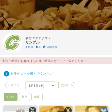
新宿 エステサロン
サンプル
料金
4
店舗情報
¥
割引ご希望のお客様はその他ご希望のところにご入力ください。
セラピストを選んでください
1
前の日
次の日
すべて
新宿
銀座
銀座
新宿
新宿