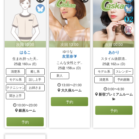
次回 10:00
次回 13:00
次回 00:00
ゆりな
はるこ
あかり
友里奈🔰
生まれ持った天..
スタイル抜群清..
こんな女性とデ..
25歳
160㎝
(E)
25歳
162㎝
(D)
25歳
158㎝
(D)
清楚系
癒し系
モデル系
スレンダー
新人
モデル系
話し上手
清楚系
予約困難
13:00〜21:00
テクニシャン
お姉さま
0:00〜6:30
大久保ルーム
新宿プレミアムルーム
聞き上手
💫
予約
10:00〜23:00
予約
銀座ルーム
予約