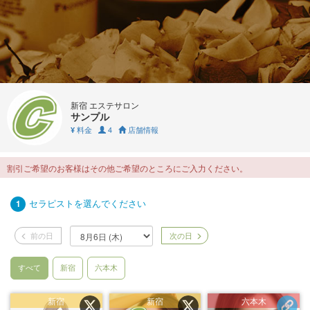
新宿 エステサロン
サンプル
料金
4
店舗情報
¥
割引ご希望のお客様はその他ご希望のところにご入力ください。
セラピストを選んでください
1
前の日
次の日
すべて
新宿
六本木
新宿
新宿
六本木