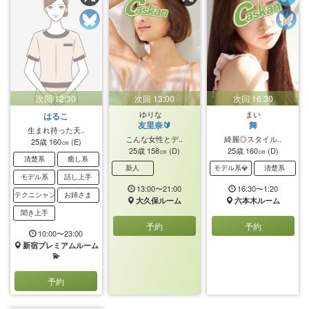
次回 12:30
次回 13:00
次回 16:30
ゆりな
まい
はるこ
友里奈🔰
舞
生まれ持った天..
こんな女性とデ..
綺麗◎スタイル..
25歳
160㎝
(E)
25歳
158㎝
(D)
25歳
160㎝
(D)
清楚系
癒し系
新人
モデル系💎
清楚系
モデル系
話し上手
13:00〜21:00
16:30〜1:20
テクニシャン
お姉さま
大久保ルーム
六本木ルーム
聞き上手
予約
予約
10:00〜23:00
新宿プレミアムルーム
💫
予約