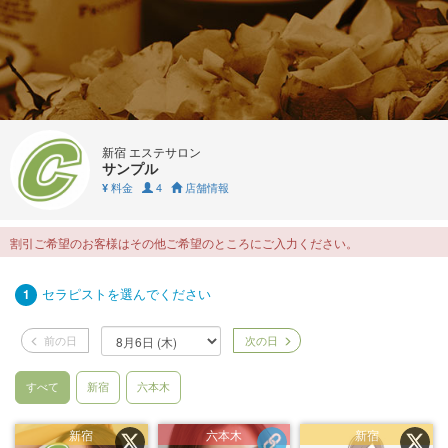
新宿 エステサロン
サンプル
料金
4
店舗情報
¥
割引ご希望のお客様はその他ご希望のところにご入力ください。
セラピストを選んでください
1
前の日
次の日
すべて
新宿
六本木
新宿
六本木
新宿