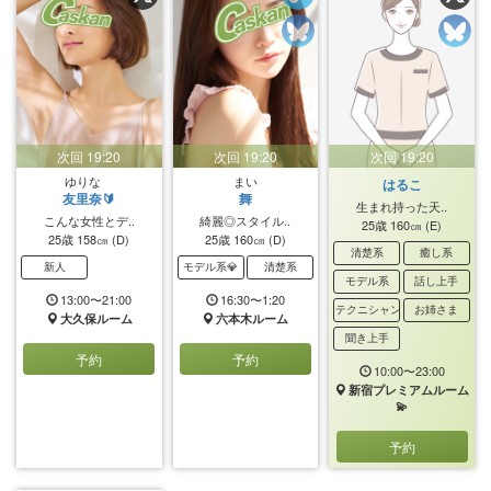
次回 19:20
次回 19:20
次回 19:20
ゆりな
まい
はるこ
友里奈🔰
舞
生まれ持った天..
こんな女性とデ..
綺麗◎スタイル..
25歳
160㎝
(E)
25歳
158㎝
(D)
25歳
160㎝
(D)
清楚系
癒し系
新人
モデル系💎
清楚系
モデル系
話し上手
13:00〜21:00
16:30〜1:20
テクニシャン
お姉さま
大久保ルーム
六本木ルーム
聞き上手
予約
予約
10:00〜23:00
新宿プレミアムルーム
💫
予約