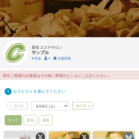
新宿 エステサロン
サンプル
料金
4
店舗情報
¥
割引ご希望のお客様はその他ご希望のところにご入力ください。
セラピストを選んでください
1
前の日
次の日
すべて
新宿
銀座
銀座
新宿
新宿