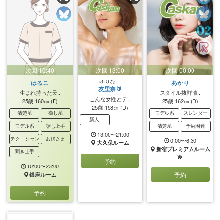
次回 10:40
次回 13:00
次回 00:00
ゆりな
はるこ
あかり
友里奈🔰
生まれ持った天..
スタイル抜群清..
こんな女性とデ..
25歳
160㎝
(E)
25歳
162㎝
(D)
25歳
158㎝
(D)
清楚系
癒し系
モデル系
スレンダー
新人
モデル系
話し上手
清楚系
予約困難
13:00〜21:00
テクニシャン
お姉さま
0:00〜6:30
大久保ルーム
新宿プレミアムルーム
聞き上手
💫
予約
10:00〜23:00
予約
銀座ルーム
予約