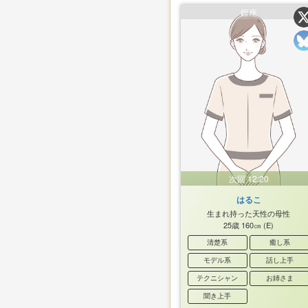
銀座
次回 12:20
はるこ
生まれ持った天性の母性
25歳
160㎝
(E)
清楚系
癒し系
モデル系
話し上手
テクニシャン
お姉さま
聞き上手