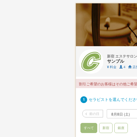
新宿 エステサロ
サンプル
料金
4
店
¥
割引ご希望のお客様はその他ご希
セラピストを選んでくださ
1
前の日
すべて
新宿
銀座