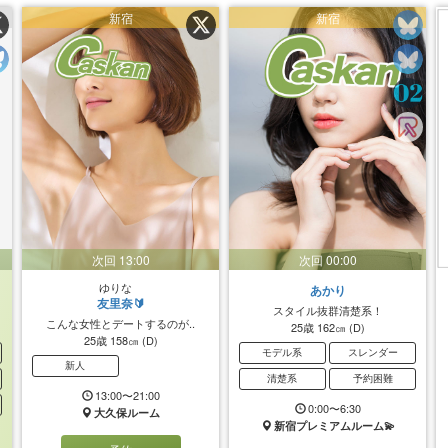
新宿
新宿
次回 13:00
次回 00:00
ゆりな
あかり
友里奈🔰
スタイル抜群清楚系！
こんな女性とデートするのが..
25歳
162㎝
(D)
25歳
158㎝
(D)
モデル系
スレンダー
新人
清楚系
予約困難
13:00〜21:00
0:00〜6:30
大久保ルーム
新宿プレミアムルーム💫