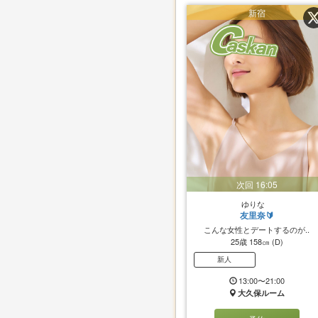
新宿
次回 16:05
ゆりな
友里奈🔰
こんな女性とデートするのが..
25歳
158㎝
(D)
新人
13:00〜21:00
大久保ルーム