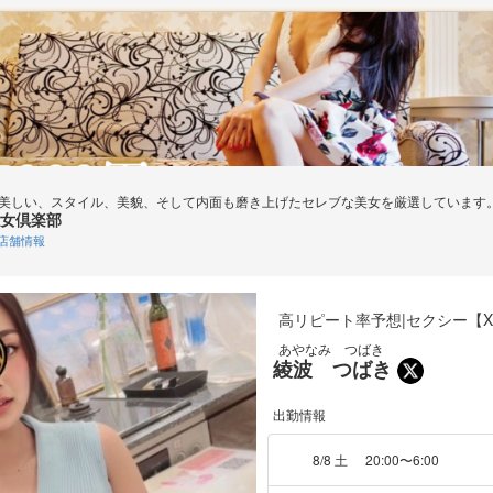
美しい、スタイル、美貌、そして内面も磨き上げたセレブな美女を厳選しています
女倶楽部
店舗情報
高リピート率予想|セクシー【
あやなみ つばき
綾波 つばき
出勤情報
8/8 土
20:00〜6:00