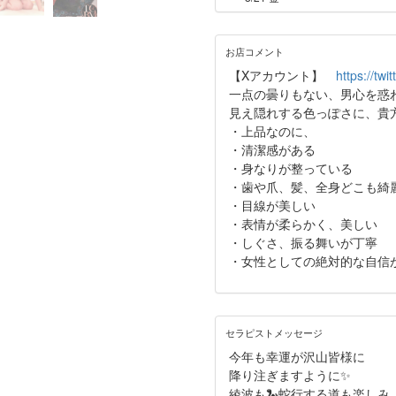
お店コメント
【Xアカウント】
https://tw
一点の曇りもない、男心を惑わ
見え隠れする色っぽさに、貴
・上品なのに、
・清潔感がある
・身なりが整っている
・歯や爪、髪、全身どこも綺
・目線が美しい
・表情が柔らかく、美しい
・しぐさ、振る舞いが丁寧
・女性としての絶対的な自信
セラピストメッセージ
今年も幸運が沢山皆様に
降り注ぎますように✨
綾波も🐍蛇行する道も楽しみ