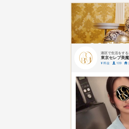
港区で生活をする
東京セレブ美魔
料金
109
¥