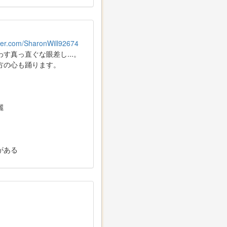
itter.com/SharonWill92674
す真っ直ぐな眼差し...。
方の心も踊ります。
麗
がある