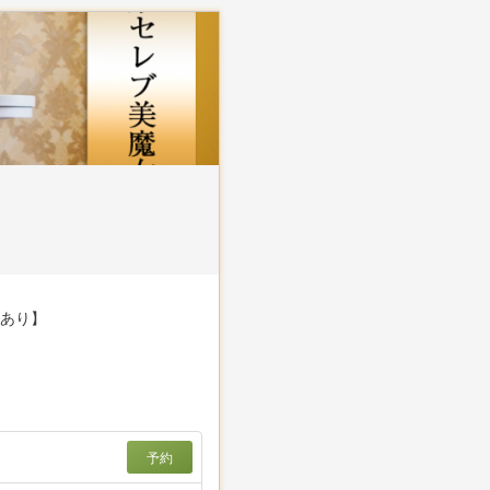
。
Xあり】
予約