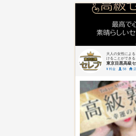
大人の女性による
けることができる
東京目黒高級セ
料金
58
店
¥