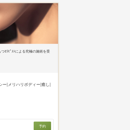
ｾﾗﾋﾟｽﾄによる究極の施術を受
シー|メリハリボディー|癒し|
予約