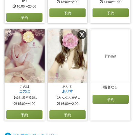
(H)
13:00〜2:00
14:00〜1:00
10:00〜23:00
予約
予約
予約
このは
ありす
指名なし
このは
ありす
【優し過ぎる超..
【みんな大好き..
予約
15:00〜4:00
16:00〜2:00
予約
予約