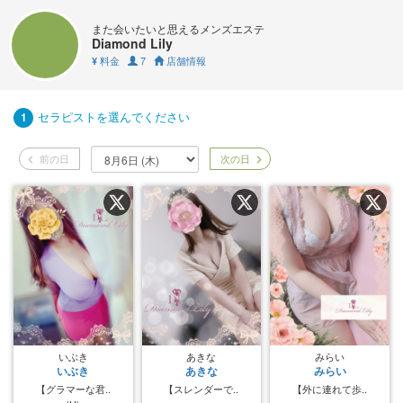
また会いたいと思えるメンズエステ
Diamond Lily
料金
7
店舗情報
¥
セラピストを選んでください
1
前の日
次の日
いぶき
あきな
みらい
いぶき
あきな
みらい
【グラマーな君..
【スレンダーで..
【外に連れて歩..