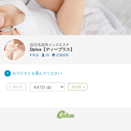
品川/五反田メンズエステ
Dplus【ディープラス】
料金
28
店舗情報
¥
セラピストを選んでください
1
前の日
次の日