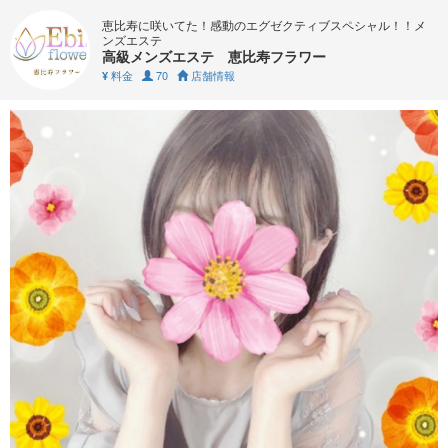
恵比寿に咲いてた！感動のエグゼクティブスペシャル！！メ
ンズエステ
高級メンズエステ 恵比寿フラワー
料金
70
店舗情報
¥