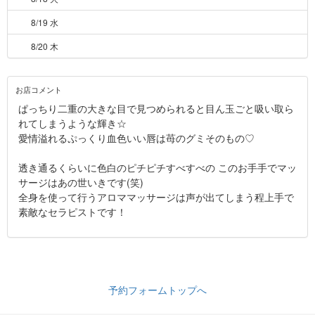
8/19 水
8/20 木
お店コメント
ぱっちり二重の大きな目で見つめられると目ん玉ごと吸い取ら
れてしまうような輝き☆
愛情溢れるぷっくり血色いい唇は苺のグミそのもの♡
透き通るくらいに色白のピチピチすべすべの このお手手でマッ
サージはあの世いきです(笑)
全身を使って行うアロママッサージは声が出てしまう程上手で
素敵なセラピストです！
予約フォームトップへ