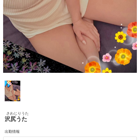
さわじりうた
沢尻うた
出勤情報