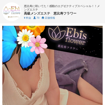
恵比寿に咲いてた！感動のエグゼクティブスペシャル！！メ
ンズエステ
高級メンズエステ 恵比寿フラワー
料金
70
店舗情報
¥