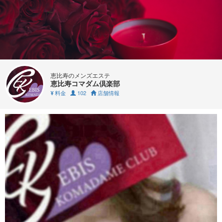
恵比寿のメンズエステ
恵比寿コマダム倶楽部
料金
102
店舗情報
¥