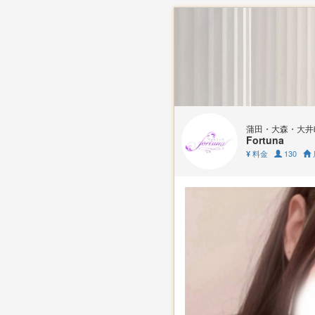
蒲田・大森・大井
Fortuna
料金
130
¥