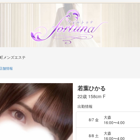
町メンズエステ
店舗情報
若葉ひかる
22歳
158cm
F
出勤情報
大森
8/7 金
16:00〜4:00
大森
8/8 土
16:00〜4:00