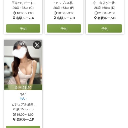
圧巻のリピート..
Fカップ×本格..
今、当店が一番..
20歳
158㎝
(C)
26歳
163㎝
(F)
26歳
160㎝
(D)
16:00〜1:00
20:00〜3:00
21:00〜2:00
名駅ルームA
名駅ルームD
名駅ルームG
予約
予約
予約
名駅F
次回 21:20
ちい
ちい
ビジュアル最高..
26歳
153㎝
(F)
19:00〜1:00
名駅ルームF