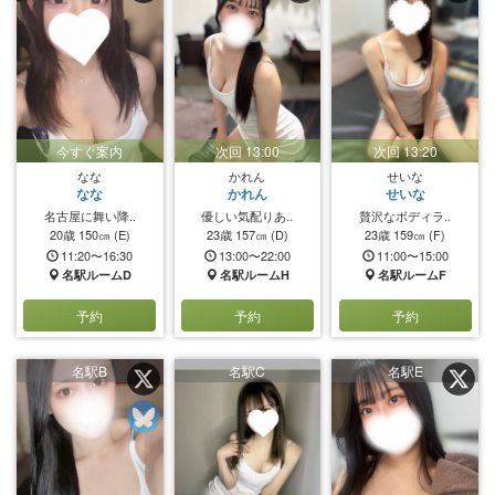
今すぐ案内
次回 13:00
次回 13:20
なな
かれん
せいな
なな
かれん
せいな
名古屋に舞い降..
優しい気配りあ..
贅沢なボディラ..
20歳
150㎝
(E)
23歳
157㎝
(D)
23歳
159㎝
(F)
11:20〜16:30
13:00〜22:00
11:00〜15:00
名駅ルームD
名駅ルームH
名駅ルームF
予約
予約
予約
名駅B
名駅C
名駅E