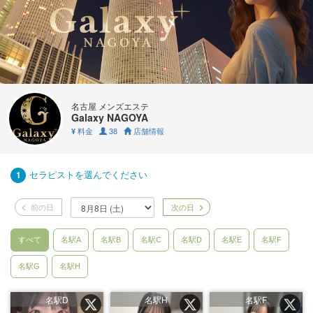
名古屋 メンズエステ
Galaxy NAGOYA
料金
38
店舗情報
¥
セラピストを選んでください
1
前の日
次の日
すべて
名駅A
名駅B
名駅C
名駅D
名駅E
名駅F
名駅G
名駅H
名駅D
名駅H
名駅F