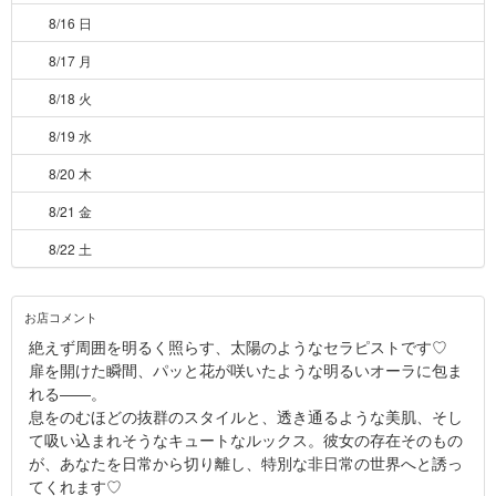
8/16 日
8/17 月
8/18 火
8/19 水
8/20 木
8/21 金
8/22 土
お店コメント
絶えず周囲を明るく照らす、太陽のようなセラピストです♡
扉を開けた瞬間、パッと花が咲いたような明るいオーラに包ま
れる――。
息をのむほどの抜群のスタイルと、透き通るような美肌、そし
て吸い込まれそうなキュートなルックス。彼女の存在そのもの
が、あなたを日常から切り離し、特別な非日常の世界へと誘っ
てくれます♡