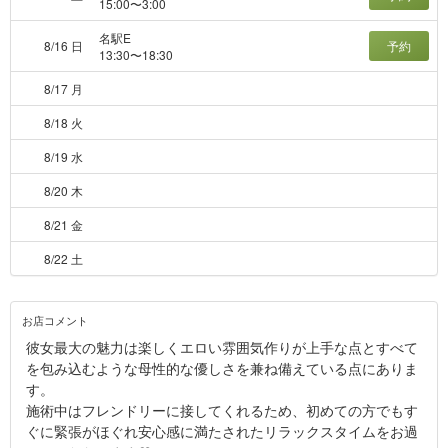
15:00〜3:00
名駅E
8/16 日
予約
13:30〜18:30
8/17 月
8/18 火
8/19 水
8/20 木
8/21 金
8/22 土
お店コメント
彼女最大の魅力は楽しくエロい雰囲気作りが上手な点とすべて
を包み込むような母性的な優しさを兼ね備えている点にありま
す。
施術中はフレンドリーに接してくれるため、初めての方でもす
ぐに緊張がほぐれ安心感に満たされたリラックスタイムをお過