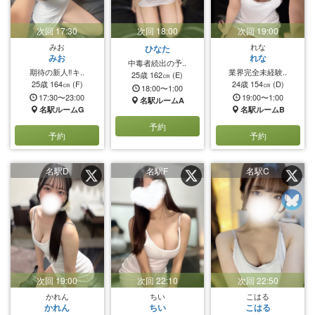
次回 17:30
次回 18:00
次回 19:00
みお
れな
ひなた
みお
れな
中毒者続出の予..
期待の新人‼キ..
業界完全未経験..
25歳
162㎝
(E)
25歳
164㎝
(F)
24歳
154㎝
(D)
18:00〜1:00
17:30〜23:00
19:00〜1:00
名駅ルームA
名駅ルームG
名駅ルームB
予約
予約
予約
名駅D
名駅F
名駅C
次回 19:00
次回 22:10
次回 22:50
かれん
ちい
こはる
かれん
ちい
こはる