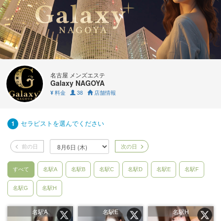
名古屋 メンズエステ
Galaxy NAGOYA
料金
38
店舗情報
¥
セラピストを選んでください
1
前の日
次の日
すべて
名駅A
名駅B
名駅C
名駅D
名駅E
名駅F
名駅G
名駅H
名駅A
名駅E
名駅H