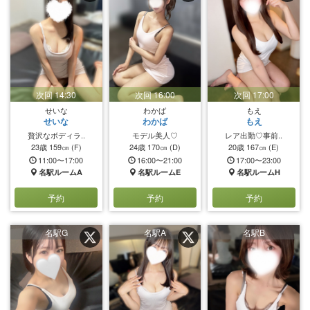
次回 14:30
次回 16:00
次回 17:00
せいな
わかば
もえ
せいな
わかば
もえ
贅沢なボディラ..
モデル美人♡
レア出勤♡事前..
23歳
159㎝
(F)
24歳
170㎝
(D)
20歳
167㎝
(E)
11:00〜17:00
16:00〜21:00
17:00〜23:00
名駅ルームA
名駅ルームE
名駅ルームH
予約
予約
予約
名駅G
名駅A
名駅B