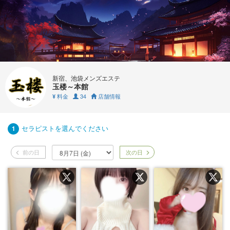
新宿、池袋メンズエステ
玉楼～本館
料金
34
店舗情報
¥
セラピストを選んでください
1
前の日
次の日