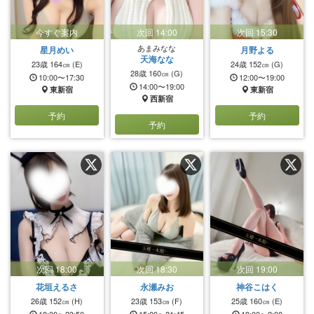
今すぐ案内
次回 14:00
次回 15:30
あまみなな
星月めい
月野よる
天海なな
23歳
164㎝
(E)
24歳
152㎝
(G)
28歳
160㎝
(G)
10:00〜17:30
12:00〜19:00
14:00〜19:00
東新宿
東新宿
西新宿
予約
予約
予約
次回 18:00
次回 18:30
次回 19:00
花垣えるさ
永瀬みお
神谷こはく
26歳
152㎝
(H)
23歳
153㎝
(F)
25歳
160㎝
(E)
18:00〜23:50
15:00〜21:45
19:00〜2:00