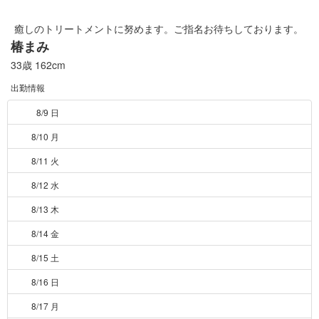
癒しのトリートメントに努めます。ご指名お待ちしております。
椿まみ
33歳
162cm
出勤情報
8/9 日
8/10 月
8/11 火
8/12 水
8/13 木
8/14 金
8/15 土
8/16 日
8/17 月