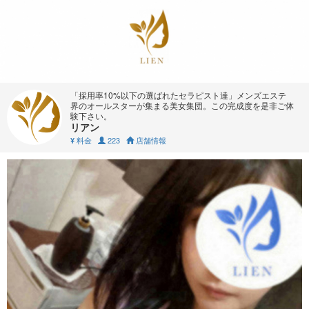
「採用率10%以下の選ばれたセラピスト達」メンズエステ
界のオールスターが集まる美女集団。この完成度を是非ご体
験下さい。
リアン
料金
223
店舗情報
¥