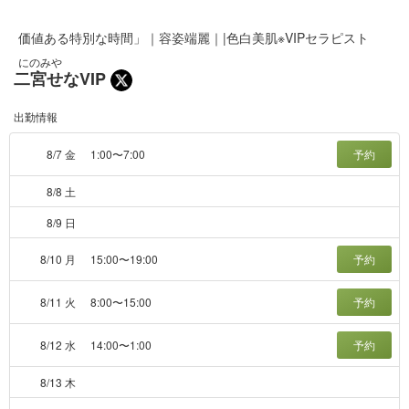
価値ある特別な時間」｜容姿端麗｜|色白美肌※VIPセラピスト
にのみや
二宮せなVIP
出勤情報
8/7 金
1:00〜7:00
予約
8/8 土
8/9 日
8/10 月
15:00〜19:00
予約
8/11 火
8:00〜15:00
予約
8/12 水
14:00〜1:00
予約
8/13 木