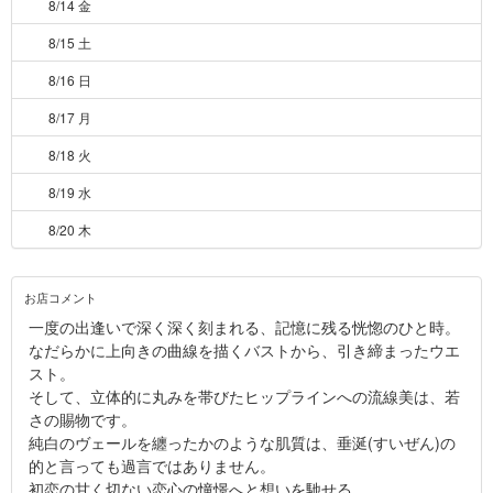
8/14 金
8/15 土
8/16 日
8/17 月
8/18 火
8/19 水
8/20 木
お店コメント
一度の出逢いで深く深く刻まれる、記憶に残る恍惚のひと時。
なだらかに上向きの曲線を描くバストから、引き締まったウエ
スト。
そして、立体的に丸みを帯びたヒップラインへの流線美は、若
さの賜物です。
純白のヴェールを纏ったかのような肌質は、垂涎(すいぜん)の
的と言っても過言ではありません。
初恋の甘く切ない恋心の憧憬へと想いを馳せる...。