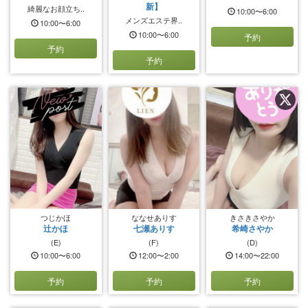
新】
綺麗なお顔立ち..
10:00〜6:00
メンズエステ界..
10:00〜6:00
10:00〜6:00
予約
予約
予約
つじかほ
ななせありす
きさきさやか
辻かほ
七瀬ありす
希崎さやか
(E)
(F)
(D)
10:00〜6:00
12:00〜2:00
14:00〜22:00
予約
予約
予約