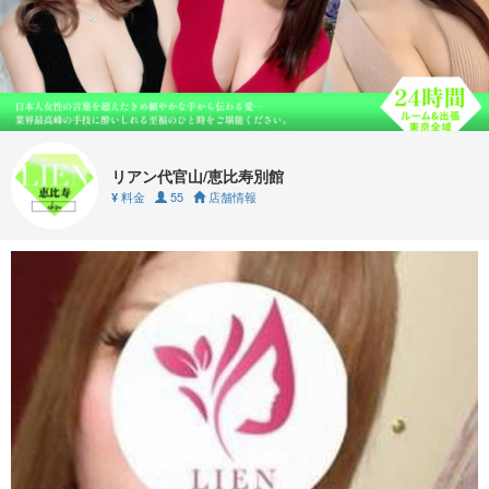
リアン代官山/恵比寿別館
料金
55
店舗情報
¥