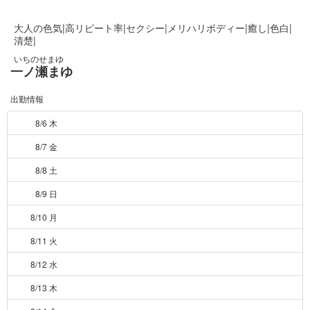
大人の色気|高リピート率|セクシー|メリハリボディー|癒し|色白|
清楚|
いちのせまゆ
一ノ瀬まゆ
出勤情報
8/6 木
8/7 金
8/8 土
8/9 日
8/10 月
8/11 火
8/12 水
8/13 木