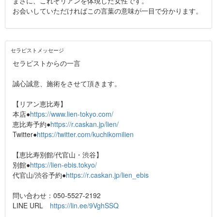
まさに、これぞリアンを体現した女性です。
お会いしていただければこの言葉の意味が一目で分かります。
セラピストメッセージ
セラピストからの一言
誠心誠意、施術をさせて頂きます。
【リアン恵比寿】
本店●
https://www.lien-tokyo.com/
恵比寿予約●
https://r.caskan.jp/lien/
Twitter●
https://twitter.com/kuchikomilien
【恵比寿別館/代官山・渋谷】
別館●
https://lien-ebis.tokyo/
代官山/渋谷予約●
https://r.caskan.jp/lien_ebis
問い合わせ：050-5527-2192
LINE URL
https://lin.ee/9VghSSQ