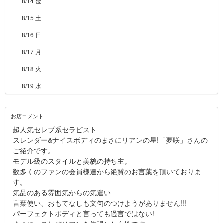
8/14 金
8/15 土
8/16 日
8/17 月
8/18 火
8/19 水
お店コメント
超人気セレブ系セラピスト
スレンダー&ナイスボディのまさにリアンの星!「夢咲」さんの
ご紹介です。
モデル級のスタイルと美貌の持ち主。
数多くのファンの会員様達から絶賛のお言葉を頂いておりま
す。
気品のある雰囲気からの気遣い
言葉使い、おもてなしも文句のつけようがありません!!!
パーフェクトボディと言っても過言ではない!