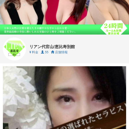
リアン代官山/恵比寿別館
料金
55
店舗情報
¥