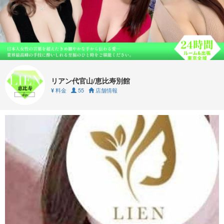
リアン代官山/恵比寿別館
料金
55
店舗情報
¥