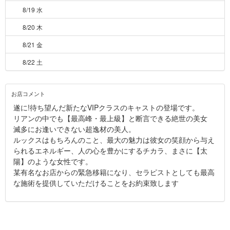
8/19 水
8/20 木
8/21 金
8/22 土
お店コメント
遂に!待ち望んだ新たなVIPクラスのキャストの登場です。
リアンの中でも【最高峰・最上級】と断言できる絶世の美女
滅多にお逢いできない超逸材の美人。
ルックスはもちろんのこと、最大の魅力は彼女の笑顔から与え
られるエネルギー、人の心を豊かにするチカラ、まさに【太
陽】のような女性です。
某有名なお店からの緊急移籍になり、セラピストとしても最高
な施術を提供していただけることをお約束致します