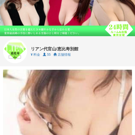
リアン代官山/恵比寿別館
料金
55
店舗情報
¥