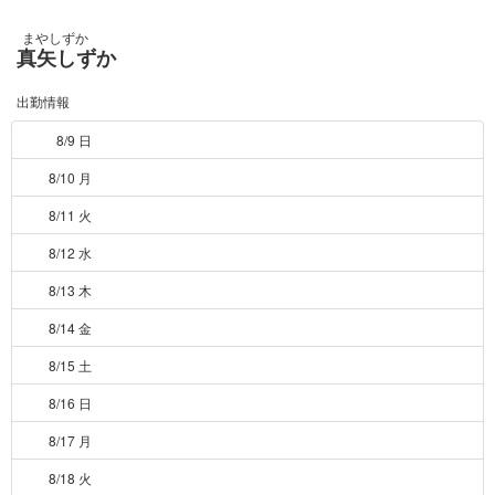
まやしずか
真矢しずか
出勤情報
8/9 日
8/10 月
8/11 火
8/12 水
8/13 木
8/14 金
8/15 土
8/16 日
8/17 月
8/18 火