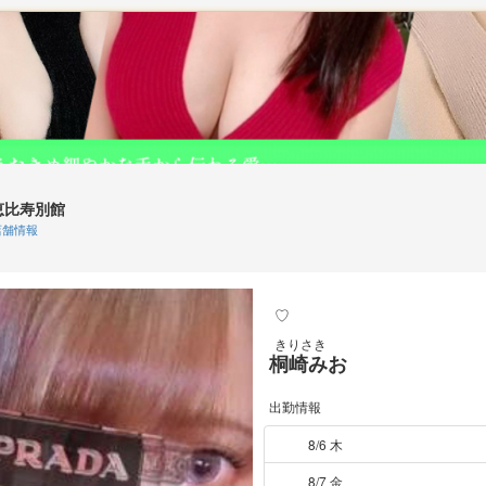
恵比寿別館
舗情報
♡
きりさき
桐崎みお
出勤情報
8/6 木
8/7 金