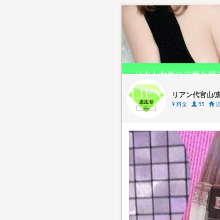
リアン代官山/
料金
55
店
¥