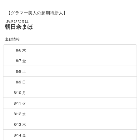
【グラマー美人の超期待新人】
あさひなまほ
朝日奈まほ
出勤情報
8/6 木
8/7 金
8/8 土
8/9 日
8/10 月
8/11 火
8/12 水
8/13 木
8/14 金