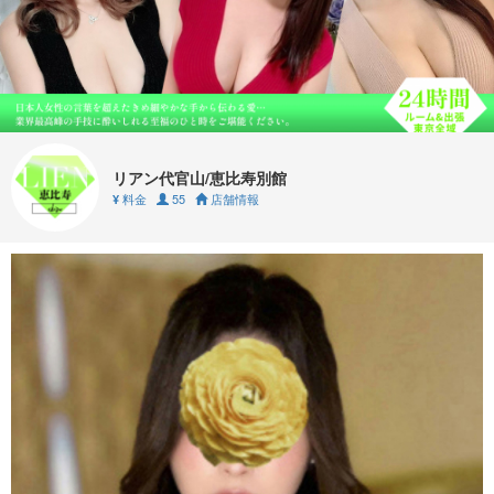
リアン代官山/恵比寿別館
料金
55
店舗情報
¥