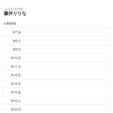
ふじいりりな
藤井りりな
出勤情報
8/7 金
8/8 土
8/9 日
8/10 月
8/11 火
8/12 水
8/13 木
8/14 金
8/15 土
8/16 日