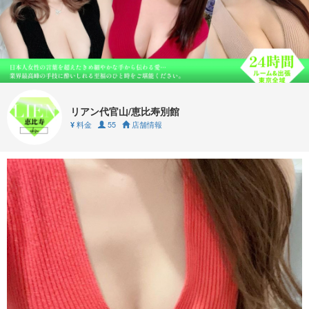
リアン代官山/恵比寿別館
料金
55
店舗情報
¥