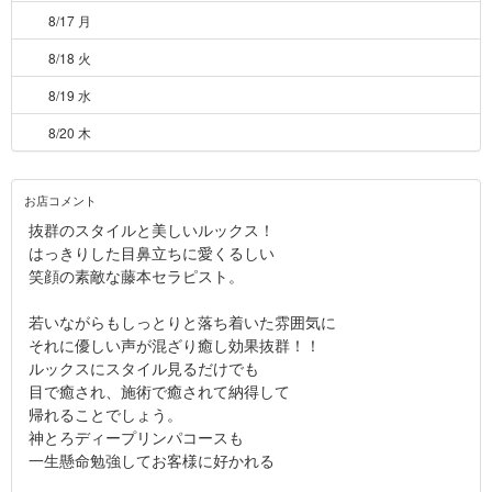
8/17 月
8/18 火
8/19 水
8/20 木
お店コメント
抜群のスタイルと美しいルックス！
はっきりした目鼻立ちに愛くるしい
笑顔の素敵な藤本セラピスト。
若いながらもしっとりと落ち着いた雰囲気に
それに優しい声が混ざり癒し効果抜群！！
ルックスにスタイル見るだけでも
目で癒され、施術で癒されて納得して
帰れることでしょう。
神とろディープリンパコースも
一生懸命勉強してお客様に好かれる