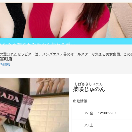
下の選ばれたセラピスト達」メンズエステ界のオールスターが集まる美女集団。この
富町店
舗情報
しばさきじゅのん
柴咲じゅのん
出勤情報
8/7 金
12:00〜23:00
8/8 土