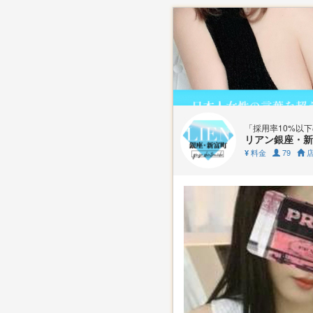
「採用率10%以
リアン銀座・新
料金
79
店
¥