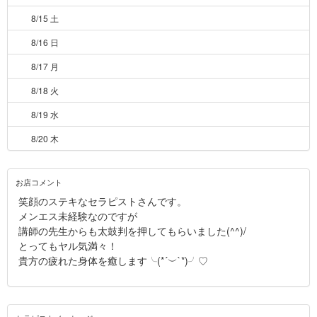
8/15 土
8/16 日
8/17 月
8/18 火
8/19 水
8/20 木
お店コメント
笑顔のステキなセラピストさんです。
メンエス未経験なのですが
講師の先生からも太鼓判を押してもらいました(^^)/
とってもヤル気満々！
貴方の疲れた身体を癒します╰(*´︶`*)╯♡