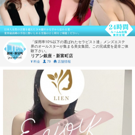
「採用率10%以下の選ばれたセラピスト達」メンズエステ
界のオールスターが集まる美女集団。この完成度を是非ご体
験下さい。
リアン銀座・新富町店
料金
79
店舗情報
¥