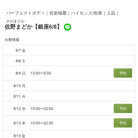
パーフェクトボディ｜容姿端麗｜ハイセンス|色香｜上品｜
さのまどか
佐野まどか【銀座6/8】
出勤情報
8/7 金
8/8 土
8/9 日
13:00〜5:00
予約
8/10 月
8/11 火
8/12 水
10:00〜22:00
予約
8/13 木
10:00〜22:00
予約
8/14 金