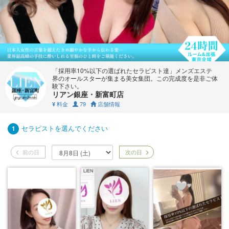
「採用率10%以下の選ばれたセラピスト達」メンズエステ
界のオールスターが集まる美女集団。この完成度を是非ご体
験下さい。
リアン銀座・新富町店
料金
79
店舗情報
¥
セラピストを選んでください
1
前の日
次の日