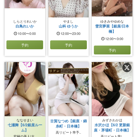
しらとりれいか
やまし
ゆきみやゆめな
白鳥れいか
山科 ゆうか
雪宮夢菜【銀座/日本
橋】
10:00〜0:00
12:00〜23:00
12:00〜3:00
予約
予約
予約
ななせまい
みずさわかほ
古賀なつめ【銀座・錦
七瀬舞【6/2銀座ルー
水沢かほ【6/2 更新銀
糸町・日本橋】
ム】
座・茅場町・日本橋】
高リピート率予..
究極の美人|大..
高リピート率|..