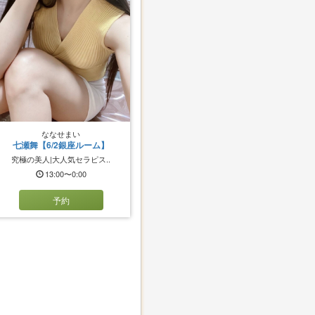
ななせまい
七瀬舞【6/2銀座ルーム】
究極の美人|大人気セラピス..
13:00〜0:00
予約