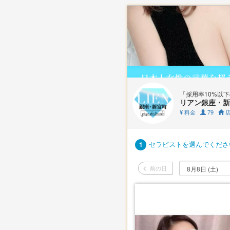
「採用率10%以
リアン銀座・新
料金
79
店
¥
セラピストを選んでくださ
1
前の日