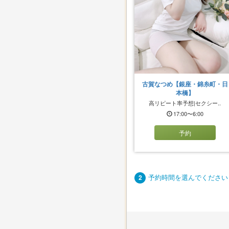
古賀なつめ【銀座・錦糸町・日
本橋】
高リピート率予想|セクシー..
17:00〜6:00
予約
予約時間を選んでください
2