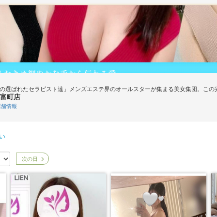
下の選ばれたセラピスト達」メンズエステ界のオールスターが集まる美女集団。この
富町店
舗情報
い
次の日