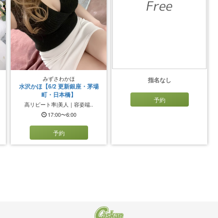
みずさわかほ
指名なし
水沢かほ【6/2 更新銀座・茅場
町・日本橋】
予約
高リピート率|美人｜容姿端..
17:00〜6:00
予約