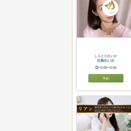
しらとりれいか
白鳥れいか
10:00〜0:00
予約