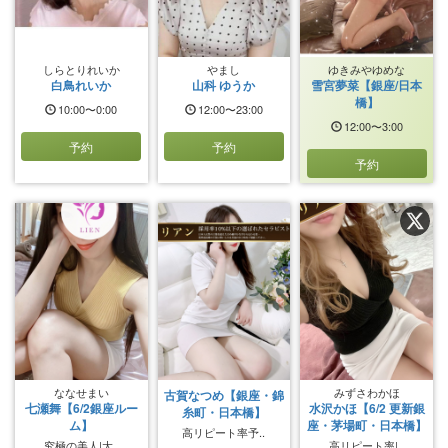
しらとりれいか
やまし
ゆきみやゆめな
白鳥れいか
山科 ゆうか
雪宮夢菜【銀座/日本
橋】
10:00〜0:00
12:00〜23:00
12:00〜3:00
予約
予約
予約
ななせまい
みずさわかほ
古賀なつめ【銀座・錦
七瀬舞【6/2銀座ルー
水沢かほ【6/2 更新銀
糸町・日本橋】
ム】
座・茅場町・日本橋】
高リピート率予..
究極の美人|大..
高リピート率|..