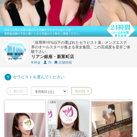
「採用率10%以下の選ばれたセラピスト達」メンズエステ
界のオールスターが集まる美女集団。この完成度を是非ご体
験下さい。
リアン銀座・新富町店
料金
79
店舗情報
¥
セラピストを選んでください
1
前の日
次の日