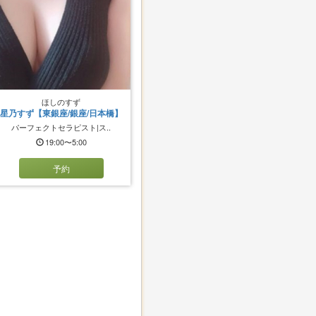
ほしのすず
星乃すず【東銀座/銀座/日本橋】
パーフェクトセラピスト|ス..
19:00〜5:00
予約