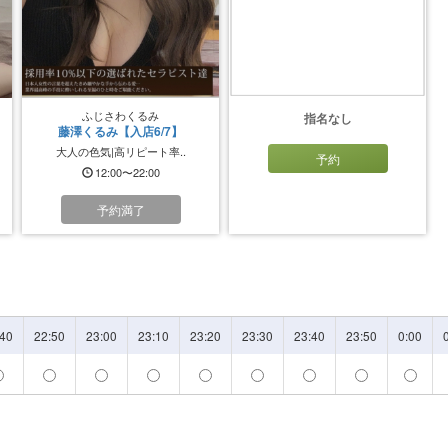
ふじさわくるみ
指名なし
藤澤くるみ【入店6/7】
大人の色気|高リピート率..
予約
12:00〜22:00
予約満了
:40
22:50
23:00
23:10
23:20
23:30
23:40
23:50
0:00