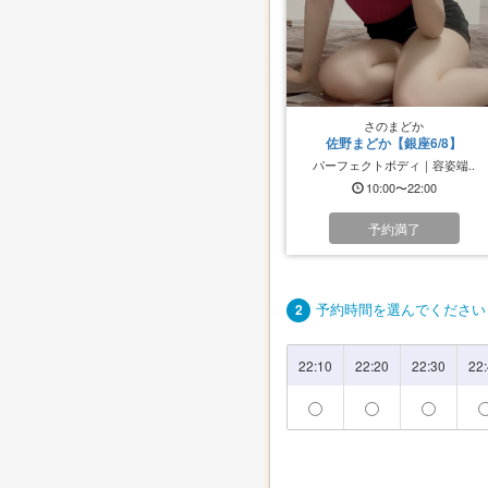
さのまどか
佐野まどか【銀座6/8】
パーフェクトボディ｜容姿端..
10:00〜22:00
予約満了
予約時間を選んでください
2
22:10
22:20
22:30
22