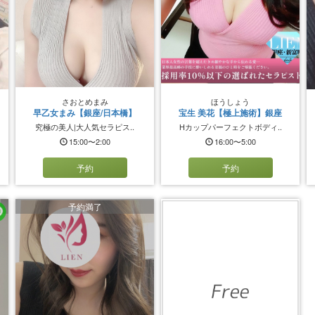
さおとめまみ
ほうしょう
早乙女まみ【銀座/日本橋】
宝生 美花【極上施術】銀座
究極の美人|大人気セラピス..
Hカップパーフェクトボディ..
15:00〜2:00
16:00〜5:00
予約
予約
予約満了