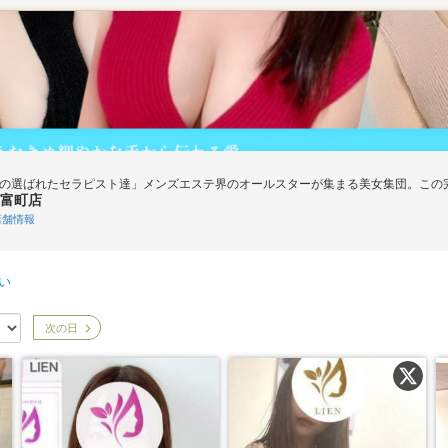
下の選ばれたセラピスト達」メンズエステ界のオールスターが集まる美女集団。この
富町店
舗情報
い
次の日