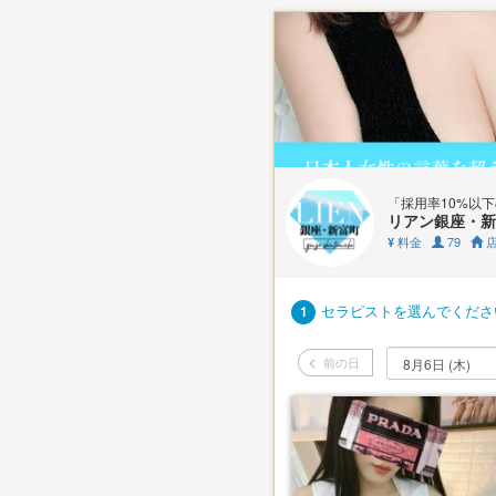
「採用率10%以
リアン銀座・新
料金
79
店
¥
セラピストを選んでくださ
1
前の日