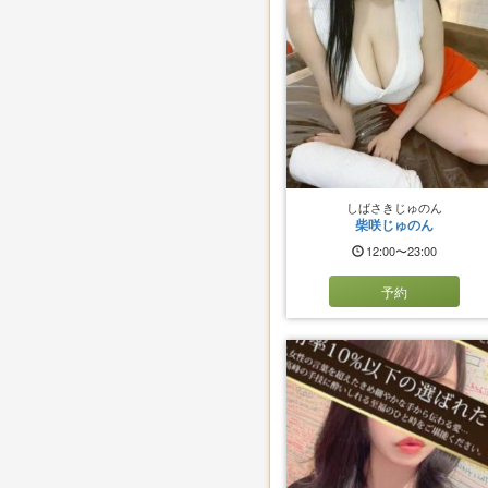
しばさきじゅのん
柴咲じゅのん
12:00〜23:00
予約