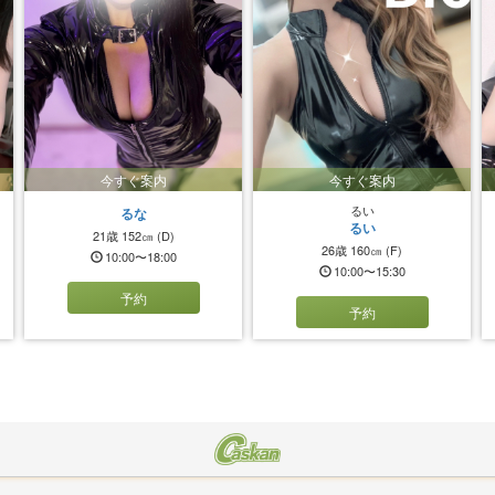
今すぐ案内
今すぐ案内
るい
るな
るい
21歳
152㎝
(D)
26歳
160㎝
(F)
10:00〜18:00
10:00〜15:30
予約
予約