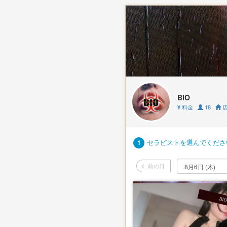
BIO
料金
18
店
¥
セラピストを選んでくださ
1
前の日