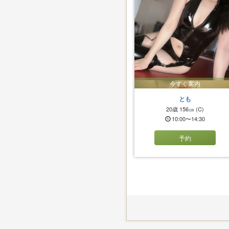
今すぐ案内
とも
20歳
156㎝
(C)
10:00〜14:30
予約