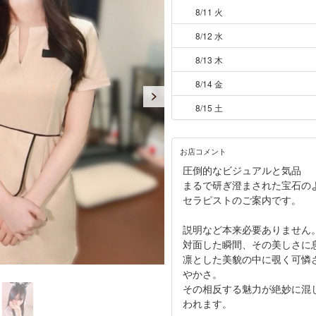
8/11 火
8/12 水
8/13 木
8/14 金
8/15 土
お店コメント
圧倒的なビジュアルと気品
まるで研ぎ澄まされた宝石の
セラピストのご案内です。
説明など本来必要ありません
対面した瞬間、その美しさに
凛とした美貌の中に覗く可憐
やかさ。
その相反する魅力が絶妙に混
われます。