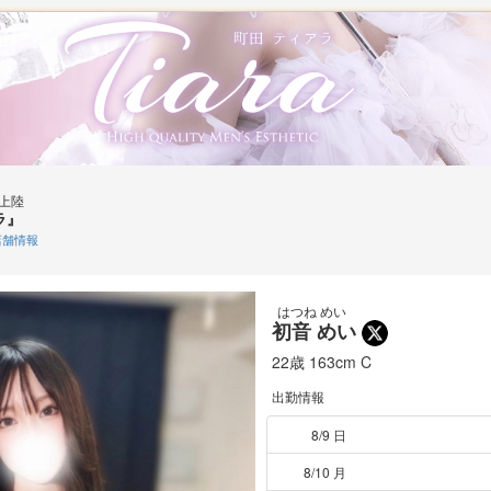
上陸
ラ』
舗情報
はつね めい
初音 めい
22歳
163cm
C
出勤情報
8/9 日
8/10 月