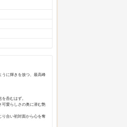
ように輝きを放つ、最高峰
。
息を呑むはず。
さ可愛らしさの奥に潜む艶
じり合い初対面から心を奪