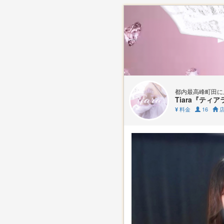
都内最高峰町田に
Tiara『ティア
料金
16
店
¥