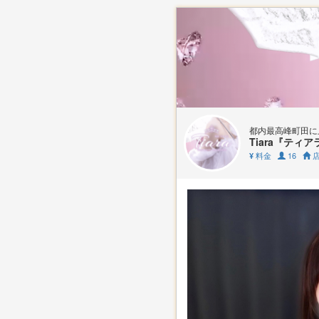
都内最高峰町田に
Tiara『ティア
料金
16
店
¥