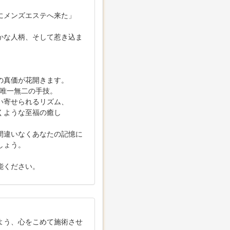
にメンズエステへ来た」
。
かな人柄、そして惹き込ま
の真価が花開きます。
る唯一無二の手技。
い寄せられるリズム、
くような至福の癒し
間違いなくあなたの記憶に
しょう。
能ください。
よう、心をこめて施術させ