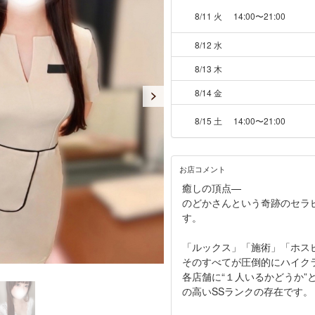
8/11 火
14:00〜21:00
8/12 水
8/13 木
8/14 金
8/15 土
14:00〜21:00
お店コメント
癒しの頂点—
のどかさんという奇跡のセラ
す。
「ルックス」「施術」「ホス
そのすべてが圧倒的にハイク
各店舗に“１人いるかどうか”
の高いSSランクの存在です。