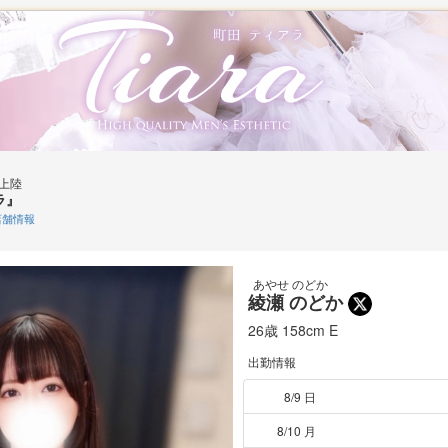
上陸
ラ』
舗情報
あやせ のどか
綾瀬 のどか
26歳
158cm
E
出勤情報
8/9 日
8/10 月